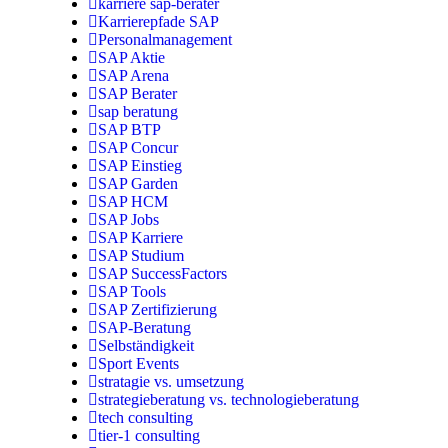
karriere sap-berater
Karrierepfade SAP
Personalmanagement
SAP Aktie
SAP Arena
SAP Berater
sap beratung
SAP BTP
SAP Concur
SAP Einstieg
SAP Garden
SAP HCM
SAP Jobs
SAP Karriere
SAP Studium
SAP SuccessFactors
SAP Tools
SAP Zertifizierung
SAP-Beratung
Selbständigkeit
Sport Events
stratagie vs. umsetzung
strategieberatung vs. technologieberatung
tech consulting
tier-1 consulting