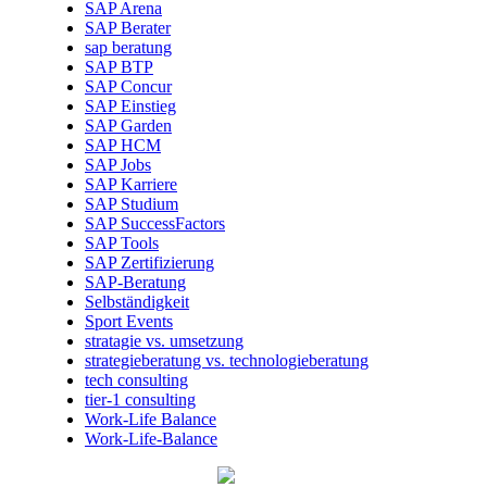
SAP Arena
SAP Berater
sap beratung
SAP BTP
SAP Concur
SAP Einstieg
SAP Garden
SAP HCM
SAP Jobs
SAP Karriere
SAP Studium
SAP SuccessFactors
SAP Tools
SAP Zertifizierung
SAP-Beratung
Selbständigkeit
Sport Events
stratagie vs. umsetzung
strategieberatung vs. technologieberatung
tech consulting
tier-1 consulting
Work-Life Balance
Work-Life-Balance