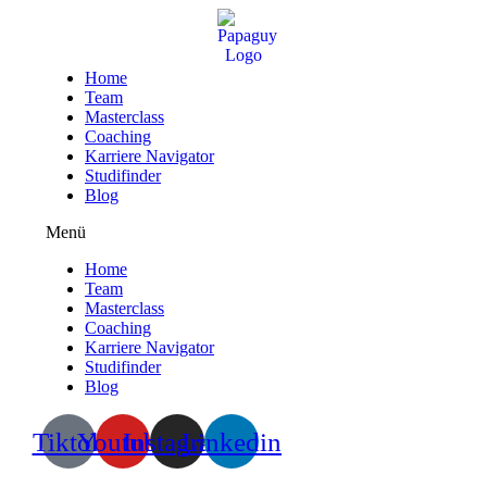
Zum
Inhalt
wechseln
Home
Team
Masterclass
Coaching
Karriere Navigator
Studifinder
Blog
Menü
Home
Team
Masterclass
Coaching
Karriere Navigator
Studifinder
Blog
Tiktok
Youtube
Instagram
Linkedin