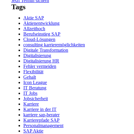
Jetzt Termin sichern
Tags
Aktie SAP
Aktienentwicklung
Allzeithoch
Berufseinstieg SAP
Cloud-Lösungen
consulting karrieremöglichkeiten
Digitale Transformation
Digitalisierung
Digitalisierung HR
Fehler vermeiden
Flexibilität
Gehalt
Icon League
IT Beratung
IT Jobs
Jobsicherheit
Karriere
Karriere in der IT
karriere sap-berater
Karrierepfade SAP
Personalmanagement
SAP Aktie