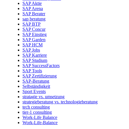
SAP Aktie
SAP Arena
SAP Berater
sap beratung
SAP BTP
SAP Concur
SAP Einstieg
SAP Garden
SAP HCM
SAP Jobs
SAP Karriere
SAP Studium
SAP SuccessFactors
SAP Tools
SAP Zertifizierung
SAP-Beratung
Selbständigkeit
Sport Events
stratagie vs. umsetzung
strategieberatung vs. technologieberatung
tech consulting
tier-1 consulting
Work-Life Balance
Work-Life-Balance