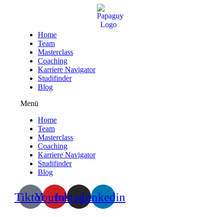
Zum
Inhalt
wechseln
Home
Team
Masterclass
Coaching
Karriere Navigator
Studifinder
Blog
Menü
Home
Team
Masterclass
Coaching
Karriere Navigator
Studifinder
Blog
Tiktok
Youtube
Instagram
Linkedin