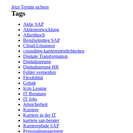
Jetzt Termin sichern
Tags
Aktie SAP
Aktienentwicklung
Allzeithoch
Berufseinstieg SAP
Cloud-Lösungen
consulting karrieremöglichkeiten
Digitale Transformation
Digitalisierung
Digitalisierung HR
Fehler vermeiden
Flexibilität
Gehalt
Icon League
IT Beratung
IT Jobs
Jobsicherheit
Karriere
Karriere in der IT
karriere sap-berater
Karrierepfade SAP
Personalmanagement