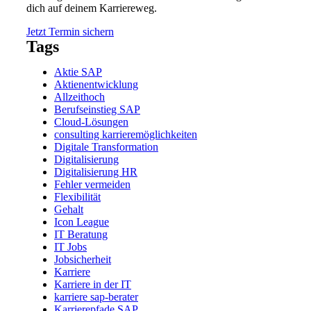
dich auf deinem Karriereweg.
Jetzt Termin sichern
Tags
Aktie SAP
Aktienentwicklung
Allzeithoch
Berufseinstieg SAP
Cloud-Lösungen
consulting karrieremöglichkeiten
Digitale Transformation
Digitalisierung
Digitalisierung HR
Fehler vermeiden
Flexibilität
Gehalt
Icon League
IT Beratung
IT Jobs
Jobsicherheit
Karriere
Karriere in der IT
karriere sap-berater
Karrierepfade SAP