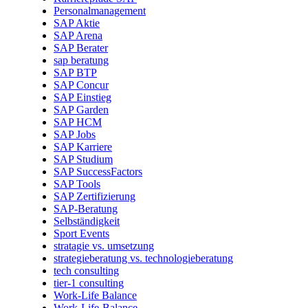
Personalmanagement
SAP Aktie
SAP Arena
SAP Berater
sap beratung
SAP BTP
SAP Concur
SAP Einstieg
SAP Garden
SAP HCM
SAP Jobs
SAP Karriere
SAP Studium
SAP SuccessFactors
SAP Tools
SAP Zertifizierung
SAP-Beratung
Selbständigkeit
Sport Events
stratagie vs. umsetzung
strategieberatung vs. technologieberatung
tech consulting
tier-1 consulting
Work-Life Balance
Work-Life-Balance