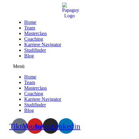
Zum
Inhalt
wechseln
Home
Team
Masterclass
Coaching
Karriere Navigator
Studifinder
Blog
Menü
Home
Team
Masterclass
Coaching
Karriere Navigator
Studifinder
Blog
Tiktok
Youtube
Instagram
Linkedin