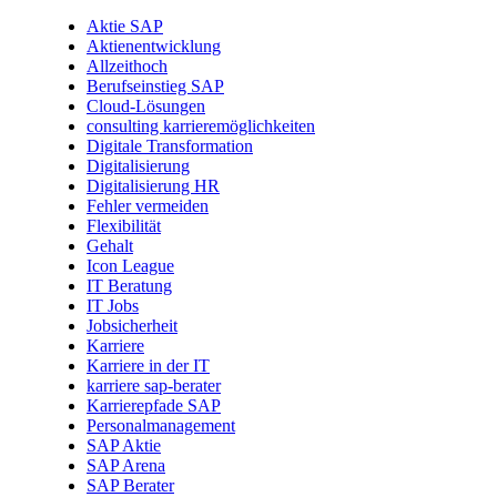
Aktie SAP
Aktienentwicklung
Allzeithoch
Berufseinstieg SAP
Cloud-Lösungen
consulting karrieremöglichkeiten
Digitale Transformation
Digitalisierung
Digitalisierung HR
Fehler vermeiden
Flexibilität
Gehalt
Icon League
IT Beratung
IT Jobs
Jobsicherheit
Karriere
Karriere in der IT
karriere sap-berater
Karrierepfade SAP
Personalmanagement
SAP Aktie
SAP Arena
SAP Berater