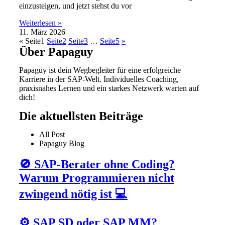
einzusteigen, und jetzt stehst du vor
Weiterlesen »
11. März 2026
«
Seite
1
Seite
2
Seite
3
…
Seite
5
»
Über Papaguy
Papaguy ist dein Wegbegleiter für eine erfolgreiche
Karriere in der SAP-Welt. Individuelles Coaching,
praxisnahes Lernen und ein starkes Netzwerk warten auf
dich!
Die aktuellsten Beiträge
All Post
Papaguy Blog
🚫 SAP-Berater ohne Coding?
Warum Programmieren nicht
zwingend nötig ist 💻
⚙️ SAP SD oder SAP MM?