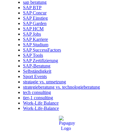
sap beratung
SAP BTP
SAP Concur
SAP Einstieg
SAP Garden
SAP HCM
SAP Jobs
SAP Karriere
SAP Studium
SAP SuccessFactors
SAP Tools
SAP Zertifizierung
SAP-Beratung
Selbständigkeit
Sport Events
stratagie vs. umsetzung
strategieberatung vs. technologieberatung
tech consulting
tier-1 consulting
Work-Life Balance
Work-Life-Balance