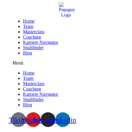
Zum
Inhalt
wechseln
Home
Team
Masterclass
Coaching
Karriere Navigator
Studifinder
Blog
Menü
Home
Team
Masterclass
Coaching
Karriere Navigator
Studifinder
Blog
Tiktok
Youtube
Instagram
Linkedin