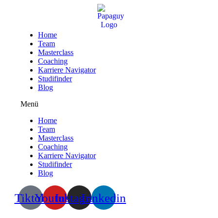
Zum
Inhalt
wechseln
Home
Team
Masterclass
Coaching
Karriere Navigator
Studifinder
Blog
Menü
Home
Team
Masterclass
Coaching
Karriere Navigator
Studifinder
Blog
Tiktok
Youtube
Instagram
Linkedin