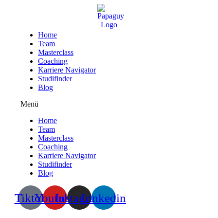
Zum
Inhalt
wechseln
Home
Team
Masterclass
Coaching
Karriere Navigator
Studifinder
Blog
Menü
Home
Team
Masterclass
Coaching
Karriere Navigator
Studifinder
Blog
Tiktok
Youtube
Instagram
Linkedin