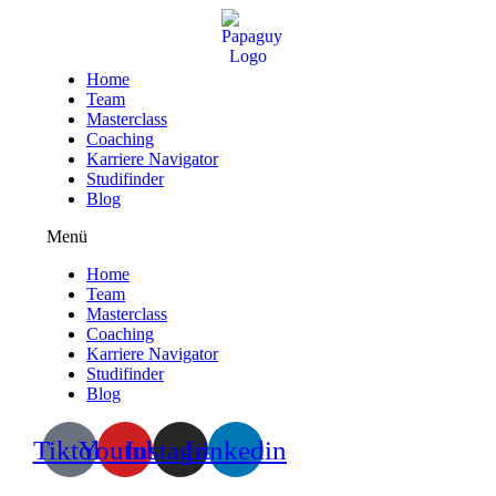
Zum
Inhalt
wechseln
Home
Team
Masterclass
Coaching
Karriere Navigator
Studifinder
Blog
Menü
Home
Team
Masterclass
Coaching
Karriere Navigator
Studifinder
Blog
Tiktok
Youtube
Instagram
Linkedin