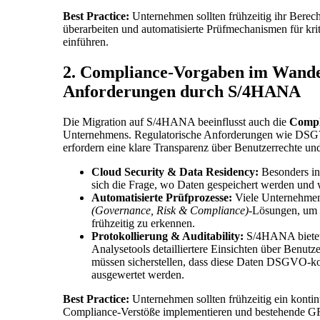
Best Practice:
Unternehmen sollten frühzeitig ihr Berec
überarbeiten und automatisierte Prüfmechanismen für kri
einführen.
2. Compliance-Vorgaben im Wande
Anforderungen durch S/4HANA
Die Migration auf S/4HANA beeinflusst auch die
Compl
Unternehmens. Regulatorische Anforderungen wie D
erfordern eine klare Transparenz über Benutzerrechte und
Cloud Security & Data Residency:
Besonders in 
sich die Frage, wo Daten gespeichert werden und w
Automatisierte Prüfprozesse:
Viele Unternehmen
(Governance, Risk & Compliance)
-Lösungen, um
frühzeitig zu erkennen.
Protokollierung & Auditability:
S/4HANA bietet
Analysetools detailliertere Einsichten über Benut
müssen sicherstellen, dass diese Daten DSGVO-k
ausgewertet werden.
Best Practice:
Unternehmen sollten frühzeitig ein kontin
Compliance-Verstöße implementieren und bestehende G