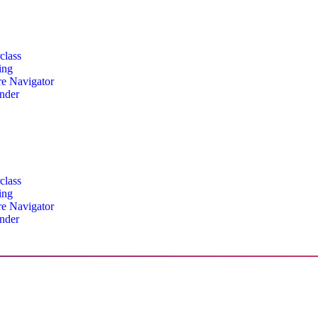
class
ing
re Navigator
inder
class
ing
re Navigator
inder