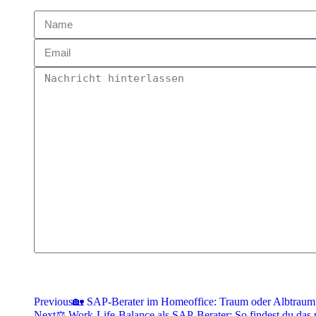
Previous
🏡 SAP-Berater im Homeoffice: Traum oder Albtraum
Next
⚖️ Work-Life-Balance als SAP-Berater: So findest du das 