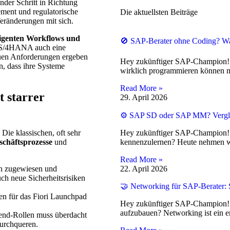
nder Schritt in Richtung
ment und regulatorische
Die aktuellsten Beiträge
eränderungen mit sich.
ligenten Workflows und
🚫 SAP-Berater ohne Coding? Wa
zu S/4HANA auch eine
euen Anforderungen ergeben
Hey zukünftiger SAP-Champion! 
n, dass ihre Systeme
wirklich programmieren können m
Read More »
t starrer
29. April 2026
⚙️ SAP SD oder SAP MM? Vergle
ie klassischen, oft sehr
Hey zukünftiger SAP-Champion! 
chäftsprozesse
und
kennenzulernen? Heute nehmen w
Read More »
h zugewiesen und
22. April 2026
uch neue Sicherheitsrisiken
🤝 Networking für SAP-Berater: S
en für das Fiori Launchpad
Hey zukünftiger SAP-Champion! 
aufzubauen? Networking ist ein e
end-Rollen muss überdacht
durchqueren.