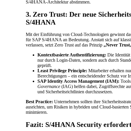
S/4HANA-Architektur abstimmen.
3. Zero Trust: Der neue Sicherheit
S/4HANA
Mit der Einführung von Cloud-Technologien gewinnt d
für SAP S/4HANA an Bedeutung. Anstatt sich auf klass
verlassen, setzt Zero Trust auf das Prinzip
„Never Trust,
Kontextbasierte Authentifizierung:
Die Identität
nur durch Login-Daten, sondern auch durch Stando
geprüft.
Least Privilege Principle:
Mitarbeiter erhalten nu
Berechtigungen – ein entscheidender Schutz vor 
SAP Identity Access Management (IAM):
Tools
Governance
(IAG) helfen dabei, Zugriffsrechte au
und Sicherheitsrichtlinien durchzusetzen.
Best Practice:
Unternehmen sollten ihre Sicherheitsstrat
ausrichten, um Risiken in hybriden und Cloud-basiert
minimieren.
Fazit: S/4HANA Security erforder