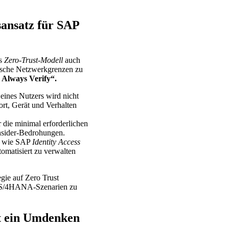
sansatz für SAP
as
Zero-Trust-Modell
auch
ische Netzwerkgrenzen zu
 Always Verify“.
 eines Nutzers wird nicht
rt, Gerät und Verhalten
r die minimal erforderlichen
Insider-Bedrohungen.
 wie SAP
Identity Access
tomatisiert zu verwalten
egie auf Zero Trust
en S/4HANA-Szenarien zu
t ein Umdenken