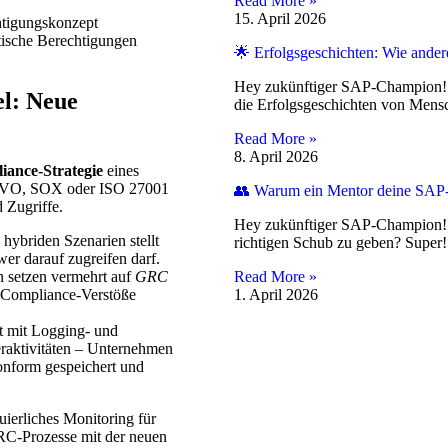
Read More »
15. April 2026
htigungskonzept
tische Berechtigungen
🌟 Erfolgsgeschichten: Wie ander
Hey zukünftiger SAP-Champion! 
l: Neue
die Erfolgsgeschichten von Mens
Read More »
8. April 2026
iance-Strategie
eines
SGVO, SOX oder ISO 27001
👥 Warum ein Mentor deine SAP-
 Zugriffe.
Hey zukünftiger SAP-Champion! 🌟
hybriden Szenarien stellt
richtigen Schub zu geben? Super
er darauf zugreifen darf.
 setzen vermehrt auf
GRC
Read More »
 Compliance-Verstöße
1. April 2026
 mit Logging- und
zeraktivitäten – Unternehmen
onform gespeichert und
uierliches Monitoring für
RC-Prozesse mit der neuen