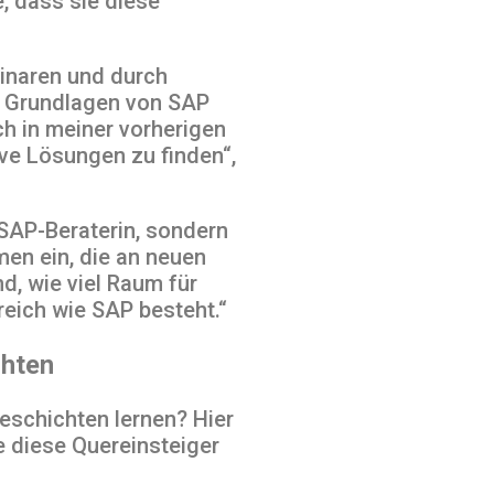
, dass sie diese
binaren und durch
e Grundlagen von SAP
ich in meiner vorherigen
tive Lösungen zu finden“,
s SAP-Beraterin, sondern
men ein, die an neuen
d, wie viel Raum für
reich wie SAP besteht.“
chten
eschichten lernen? Hier
 diese Quereinsteiger