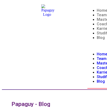
Hom
Team
Maste
Coac
Karri
Studi
Blog
Hom
Team
Maste
Coac
Karri
Studi
Blog
Papaguy - Blog