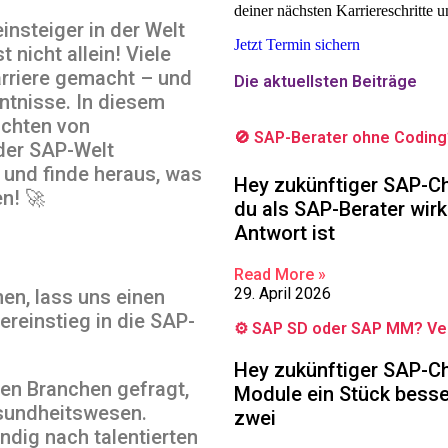
deiner nächsten Karriereschritte 
insteiger in der Welt
Jetzt Termin sichern
nicht allein! Viele
rriere gemacht – und
Die aktuellsten Beiträge
ntnisse. In diesem
hichten von
🚫 SAP-Berater ohne Coding
 der SAP-Welt
 und finde heraus, was
Hey zukünftiger SAP-Ch
n! 🚀
du als SAP-Berater wir
Antwort ist
Read More »
29. April 2026
hen, lass uns einen
einstieg in die SAP-
⚙️ SAP SD oder SAP MM? Ver
Hey zukünftiger SAP-Cha
elen Branchen gefragt,
Module ein Stück bess
esundheitswesen.
zwei
dig nach talentierten