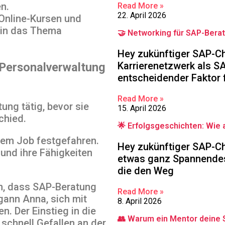
n.
Read More »
22. April 2026
 Online-Kursen und
 in das Thema
🤝 Networking für SAP-Berat
Hey zukünftiger SAP-Cha
Karrierenetzwerk als S
 Personalverwaltung
entscheidender Faktor f
Read More »
ung tätig, bevor sie
15. April 2026
chied.
🌟 Erfolgsgeschichten: Wie 
hrem Job festgefahren.
Hey zukünftiger SAP-Ch
und ihre Fähigkeiten
etwas ganz Spannendes
die den Weg
en, dass SAP-Beratung
Read More »
gann Anna, sich mit
8. April 2026
. Der Einstieg in die
👥 Warum ein Mentor deine 
schnell Gefallen an der