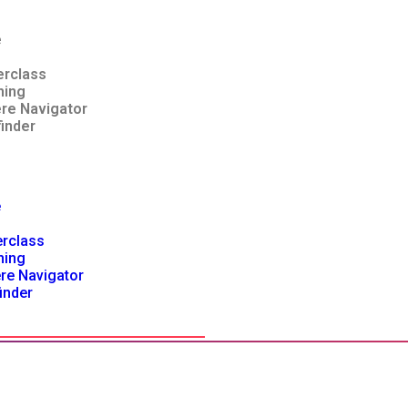
e
rclass
hing
ere Navigator
finder
e
rclass
hing
ere Navigator
finder