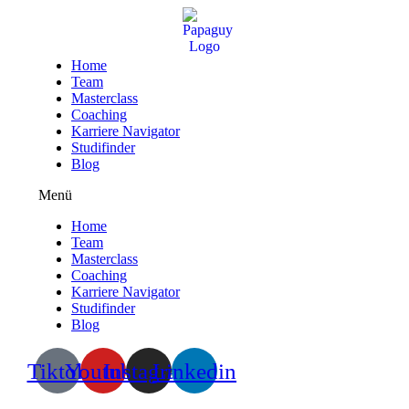
Zum
Inhalt
wechseln
Home
Team
Masterclass
Coaching
Karriere Navigator
Studifinder
Blog
Menü
Home
Team
Masterclass
Coaching
Karriere Navigator
Studifinder
Blog
Tiktok
Youtube
Instagram
Linkedin