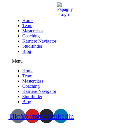
Zum
Inhalt
wechseln
Home
Team
Masterclass
Coaching
Karriere Navigator
Studifinder
Blog
Menü
Home
Team
Masterclass
Coaching
Karriere Navigator
Studifinder
Blog
Tiktok
Youtube
Instagram
Linkedin