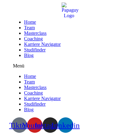
Zum
Inhalt
wechseln
Home
Team
Masterclass
Coaching
Karriere Navigator
Studifinder
Blog
Menü
Home
Team
Masterclass
Coaching
Karriere Navigator
Studifinder
Blog
Tiktok
Youtube
Instagram
Linkedin